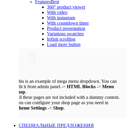
Features
Best
360° product viewer
With video
With instagram
With countdown timer
Product presentation
Variations swatches
Infinit scrolling
Load more button
This is an example of mega menu dropdown. You can
edit it from admin panel ->
HTML Blocks
->
Menu
shop
.
All these pages are not included with a dummy content.
You can configure your shop page as you need in
Theme Settings
->
Shop
.
СПЕЦИАЛЬНЫЕ ПРЕДЛОЖЕНИЯ