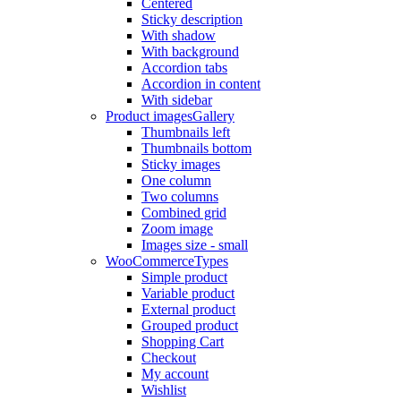
Centered
Sticky description
With shadow
With background
Accordion tabs
Accordion in content
With sidebar
Product images
Gallery
Thumbnails left
Thumbnails bottom
Sticky images
One column
Two columns
Combined grid
Zoom image
Images size - small
WooCommerce
Types
Simple product
Variable product
External product
Grouped product
Shopping Cart
Checkout
My account
Wishlist