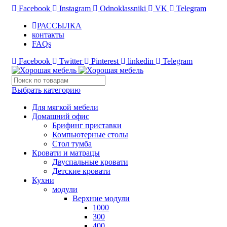
Facebook
Instagram
Odnoklassniki
VK
Telegram
РАССЫЛКА
контакты
FAQs
Facebook
Twitter
Pinterest
linkedin
Telegram
Выбрать категорию
Для мягкой мебели
Домашний офис
Брифинг приставки
Компьютерные столы
Стол тумба
Кровати и матрацы
Двуспальные кровати
Детские кровати
Кухни
модули
Верхние модули
1000
300
400