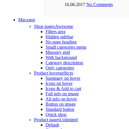
16.06.2017
No Comments
Магазин
Shop pages
Awesome
Filters area
Hidden sidebar
No page heading
Small categories menu
Masonry grid
With background
Category description
Only categories
Product hovers
effects
Summary on hover
Icons on hover
Icons & Add to cart
Full info on image
All info on hover
Button on image
Standard button
Quick shop
Product pages
Unlimited
Default