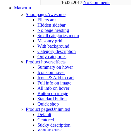
16.06.2017
No Comments
Магазин
Shop pages
Awesome
Filters area
Hidden sidebar
No page heading
Small categories menu
Masonry grid
With background
Category description
Only categories
Product hovers
effects
Summary on hover
Icons on hover
Icons & Add to cart
Full info on image
All info on hover
Button on image
Standard button
Quick shop
Product pages
Unlimited
Default
Centered
Sticky description
With shadow