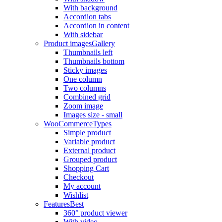
With background
Accordion tabs
Accordion in content
With sidebar
Product images
Gallery
Thumbnails left
Thumbnails bottom
Sticky images
One column
Two columns
Combined grid
Zoom image
Images size - small
WooCommerce
Types
Simple product
Variable product
External product
Grouped product
Shopping Cart
Checkout
My account
Wishlist
Features
Best
360° product viewer
With video