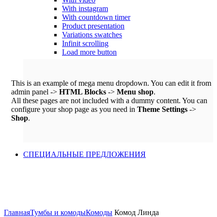
With instagram
With countdown timer
Product presentation
Variations swatches
Infinit scrolling
Load more button
This is an example of mega menu dropdown. You can edit it from
admin panel ->
HTML Blocks
->
Menu shop
.
All these pages are not included with a dummy content. You can
configure your shop page as you need in
Theme Settings
->
Shop
.
СПЕЦИАЛЬНЫЕ ПРЕДЛОЖЕНИЯ
Click to enlarge
Главная
Тумбы и комоды
Комоды
Комод Линда